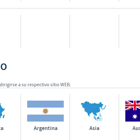
Regulatory constraints and medical practices vary from country t
information provided on the site in which you enter may not b
country.
DO
dirigirse a su respectivo sítio WEB.
ca
Argentina
Asia
Aus