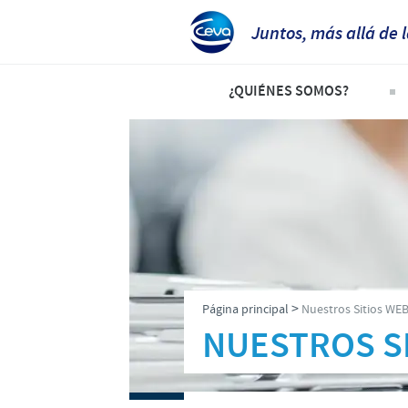
Juntos, más allá de 
¿QUIÉNES SOMOS?
Ceva Colombia
Presencia Global
Investigación y Desarrollo
Nuestros Valores
Visión
>
Página principal
Nuestros Sitios WE
Historia
NUESTROS S
Perfil de la Compañía