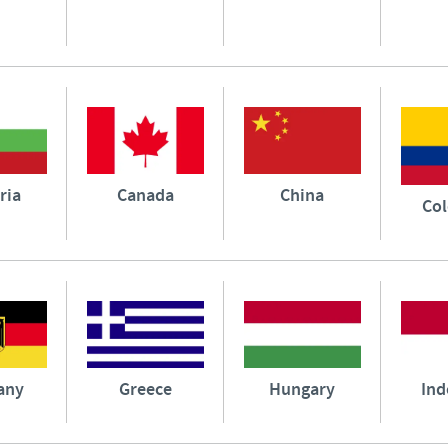
ria
Canada
China
Co
any
Greece
Hungary
Ind