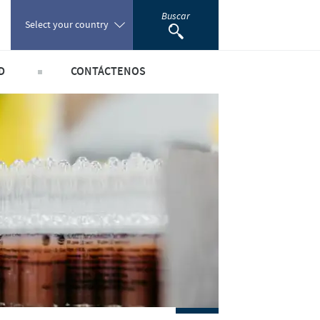
Buscar
Select your country
D
CONTÁCTENOS
Poland
Formulario de Contacto
Portugal
Farmacovigilancia
Romania
 y Comerciales
sponsabilidad
Russia
South Africa
a
Spain