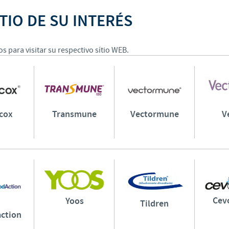
Japan
TIO DE SU INTERÉS
Bulgaria
Korea
Canada (EN)
 para visitar su respectivo sítio WEB.
Malaysia
Chile
Mexico
China
cox
Transmune
Vectormune
V
Middle East
Colombia
Netherlands
Denmark
Peru
Egypt
Cev
Yoos
Tildren
Philippines
ction
You are leaving the country website to access another site in the g