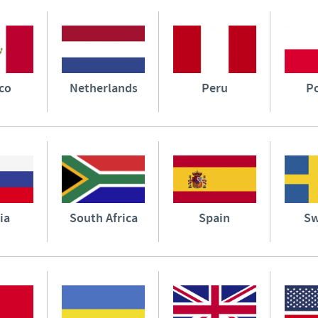
co
Netherlands
Peru
P
ia
South Africa
Spain
S