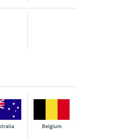
o country. Consequently, the
e suitable for use in your
tralia
Belgium