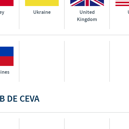
ey
Ukraine
United
Kingdom
pines
B DE CEVA