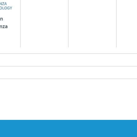
an
enza