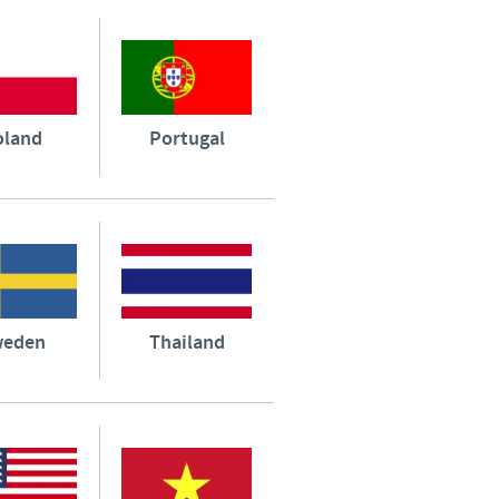
oland
Portugal
weden
Thailand