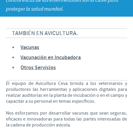
control eficaz de las enfermedades son la clave para
Farmacovigilancia
proteger la salud mundial.
Perfil de la Compañía
Enfoque sobre la responsabilidad
Nuestro Rol
TAMBIÉN EN AVICULTURA.
Programas de Ayuda
Vacunas
Vacunación en Incubadora
Otros Servicios
El equipo de Avicultura Ceva brinda a los veterinarios y
productores las herramientas y aplicaciones digitales para
realizar auditorías en la planta de incubación o en el campo y
capacitar a su personal en temas específicos.
Nos esforzamos por desarrollar vacunas que sean seguras,
eficaces e innovadoras para todas las partes interesadas de
la cadena de producción avícola.