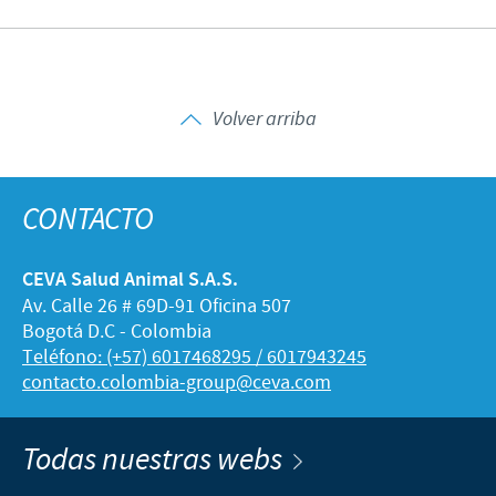
Volver arriba
CONTACTO
CEVA Salud Animal S.A.S.
Av. Calle 26 # 69D-91 Oficina 507
Bogotá D.C - Colombia
Teléfono: (+57) 6017468295 / 6017943245
contacto.colombia-group@ceva.com
Todas nuestras webs