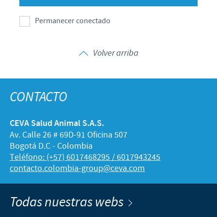
Permanecer conectado
Volver arriba
CONTACTO
CEVA Salud Animal S.A.S.
Av. Calle 26 # 69D-91 Oficina 507
Bogotá D.C - Colombia
Teléfono: (+57) 6017468295 / 6017943245
contacto.colombia-group@ceva.com
Todas nuestras webs