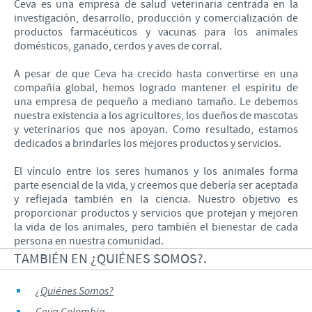
Ceva es una empresa de salud veterinaria centrada en la
Farmacovigilancia
investigación, desarrollo, producción y comercialización de
Perfil de la Compañía
Enfoque sobre la responsabilidad
productos farmacéuticos y vacunas para los animales
domésticos, ganado, cerdos y aves de corral.
Nuestro Rol
A pesar de que Ceva ha crecido hasta convertirse en una
Programas de Ayuda
compañía global, hemos logrado mantener el espíritu de
una empresa de pequeño a mediano tamaño. Le debemos
nuestra existencia a los agricultores, los dueños de mascotas
y veterinarios que nos apoyan. Como resultado, estamos
dedicados a brindarles los mejores productos y servicios.
El vínculo entre los seres humanos y los animales forma
parte esencial de la vida, y creemos que debería ser aceptada
y reflejada también en la ciencia. Nuestro objetivo es
proporcionar productos y servicios que protejan y mejoren
la vida de los animales, pero también el bienestar de cada
persona en nuestra comunidad.
TAMBIÉN EN ¿QUIÉNES SOMOS?.
¿Quiénes Somos?